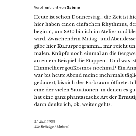
Veröffentlicht von
Sabine
Heute ist schon Donnerstag… die Zeit ist hi
hier haben einen einfachen Rhythmus, de
beginnt, um 8:00 bin ich im Atelier und bl
wird. Zwischendrin Mittag- und Abendesse
gäbe hier Kulturprogramm… mir reicht unser
malen. Knüpfe noch einmal an die Bergwerk
an einem Beispiel die Etappen… Und was i
HimmelherrgottKosmos nochmal? Ein Ann
war bis heute Abend meine mehrmals tägl
gedauert, bis sich der Farbraum öffnete. Ic
eine der vielen Situationen, in denen es gut 
hat eine ganz phantastische Art der Ermut
dann denke ich, ok, weiter gehts.
31. Juli 2025
Alle Beiträge
/
Malerei