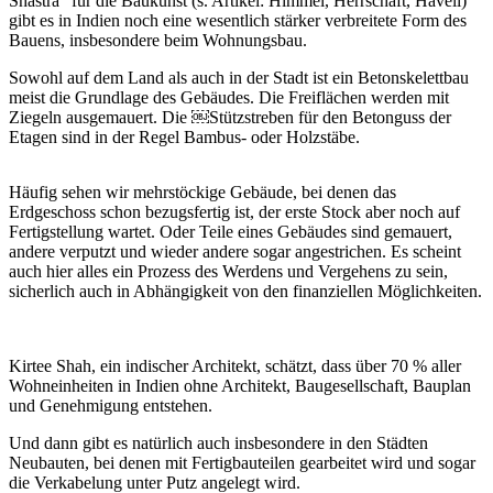
Shastra“ für die Baukunst (s. Artikel: Himmel, Herrschaft, Haveli)
gibt es in Indien noch eine wesentlich stärker verbreitete Form des
Bauens, insbesondere beim Wohnungsbau.
Sowohl auf dem Land als auch in der Stadt ist ein Betonskelettbau
meist die Grundlage des Gebäudes. Die Freiflächen werden mit
Ziegeln ausgemauert. Die ￼Stützstreben für den Betonguss der
Etagen sind in der Regel Bambus- oder Holzstäbe.
Häufig sehen wir mehrstöckige Gebäude, bei denen das
Erdgeschoss schon bezugsfertig ist, der erste Stock aber noch auf
Fertigstellung wartet. Oder Teile eines Gebäudes sind gemauert,
andere verputzt und wieder andere sogar angestrichen. Es scheint
auch hier alles ein Prozess des Werdens und Vergehens zu sein,
sicherlich auch in Abhängigkeit von den finanziellen Möglichkeiten.
Kirtee Shah, ein indischer Architekt, schätzt, dass über 70 % aller
Wohneinheiten in Indien ohne Architekt, Baugesellschaft, Bauplan
und Genehmigung entstehen.
Und dann gibt es natürlich auch insbesondere in den Städten
Neubauten, bei denen mit Fertigbauteilen gearbeitet wird und sogar
die Verkabelung unter Putz angelegt wird.