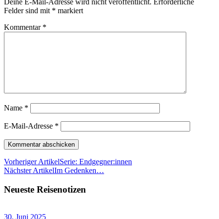
Deine E-Mail-Adresse wird nicht veröffentlicht.
Erforderliche
Felder sind mit
*
markiert
Kommentar
*
Name
*
E-Mail-Adresse
*
Vorheriger Artikel
Serie: Endgegner:innen
Nächster Artikel
Im Gedenken…
Neueste Reisenotizen
30. Juni 2025