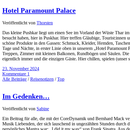
Hotel Paramount Palace
Veröffentlicht von
Thorsten
Das kleine Pushkar liegt um einen See im Vorland der Wüste Thar im A
besucht haben, hier in Puskhar. Hier treffen Gläubige, Tourist:innen
schöne Produkte in den Gassen: Schmuck, Kleider, Hemden, Taschen, H
Tage und Nächte, in erster Linie oben in unserem „Hotel Paramount P
Treppen, Zimmer mit kleinen Balkonen, Rundbögen und Säulen. Die W
eigentlich immer und die einzigen Gäste. Hier chillen, spielen (unser
23. November 2024
Kommentare 1
Alle Beiträge
/
Reisenotizen
/
Top
Im Gedenken…
Veröffentlicht von
Sabine
Ein Beitrag für alle, die mit der CoreDynamik und Bernhard Mack ver
Musik Liebenden, der sich lauschend in ungezählten Stunden durch 
persönliches Mantra war: „I did it my way“ von Frank Sinatra. Aus 