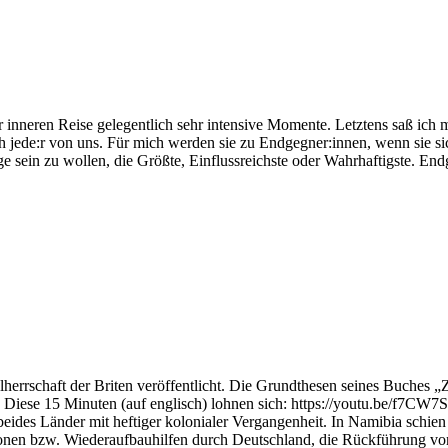
r inneren Reise gelegentlich sehr intensive Momente. Letztens saß ich
h jede:r von uns. Für mich werden sie zu Endgegner:innen, wenn sie s
ge sein zu wollen, die Größte, Einflussreichste oder Wahrhaftigste. E
rrschaft der Briten veröffentlicht. Die Grundthesen seines Buches „Zei
f ist. Diese 15 Minuten (auf englisch) lohnen sich: https://youtu.b
eides Länder mit heftiger kolonialer Vergangenheit. In Namibia schie
ionen bzw. Wiederaufbauhilfen durch Deutschland, die Rückführung v