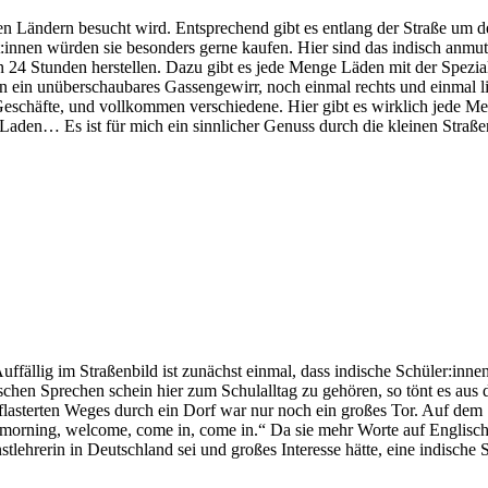
hen Ländern besucht wird. Entsprechend gibt es entlang der Straße um 
:innen würden sie besonders gerne kaufen. Hier sind das indisch anmu
n 24 Stunden herstellen. Dazu gibt es jede Menge Läden mit der Spez
n ein unüberschaubares Gassengewirr, noch einmal rechts und einmal li
 Geschäfte, und vollkommen verschiedene. Hier gibt es wirklich jede M
Laden… Es ist für mich ein sinnlicher Genuss durch die kleinen Straße
Auffällig im Straßenbild ist zunächst einmal, dass indische Schüler:inne
chen Sprechen schein hier zum Schulalltag zu gehören, so tönt es aus
asterten Weges durch ein Dorf war nur noch ein großes Tor. Auf dem S
rning, welcome, come in, come in.“ Da sie mehr Worte auf Englisch nic
unstlehrerin in Deutschland sei und großes Interesse hätte, eine indisch