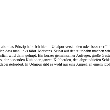
 aber das Prinzip habe ich hier in Udaipur verstanden oder besser erfüh
r der, dass man links fährt. Meistens. Selbst auf der Autobahn machen 
ürlich wird dann gehupt. Ein kurzer gemeinsamer Aufreger, große Geste
us, der pissenden Kuh oder ganzen Kuhherden, den abgrundtiefen Schla
t dabei gefordert. In Udaipur gibt es wohl nur eine Ampel, an einem gr