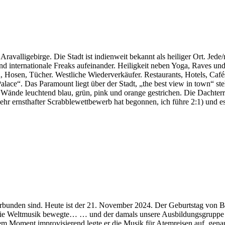
ravalligebirge. Die Stadt ist indienweit bekannt als heiliger Ort. Jed
 und internationale Freaks aufeinander. Heiligkeit neben Yoga, Raves u
osen, Tücher. Westliche Wiederverkäufer. Restaurants, Hotels, Cafés, 
alace“. Das Paramount liegt über der Stadt, „the best view in town“ 
ände leuchtend blau, grün, pink und orange gestrichen. Die Dachterra
 sehr ernsthafter Scrabblewettbewerb hat begonnen, ich führe 2:1) und e
bunden sind. Heute ist der 21. November 2024. Der Geburtstag von Ber
die Weltmusik bewegte… … und der damals unsere Ausbildungsgruppe mi
dem Moment improvisierend legte er die Musik für Atemreisen auf, gen