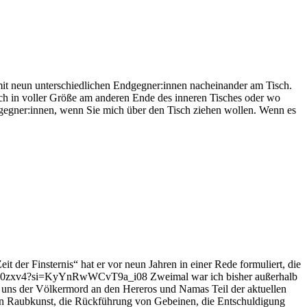
 mit neun unterschiedlichen Endgegner:innen nacheinander am Tisch.
ich in voller Größe am anderen Ende des inneren Tisches oder wo
ndgegner:innen, wenn Sie mich über den Tisch ziehen wollen. Wenn es
t der Finsternis“ hat er vor neun Jahren in einer Rede formuliert, die
e/f7CW7S0zxv4?si=KyYnRwWCvT9a_i08 Zweimal war ich bisher außerhalb
n uns der Völkermord an den Hereros und Namas Teil der aktuellen
on Raubkunst, die Rückführung von Gebeinen, die Entschuldigung