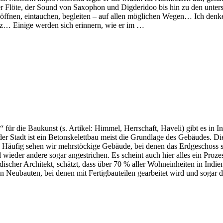
einer Flöte, der Sound von Saxophon und Digderidoo bis hin zu den un
en, eintauchen, begleiten – auf allen möglichen Wegen… Ich denke da
tz… Einige werden sich erinnern, wie er im …
für die Baukunst (s. Artikel: Himmel, Herrschaft, Haveli) gibt es in I
 Stadt ist ein Betonskelettbau meist die Grundlage des Gebäudes. Di
Häufig sehen wir mehrstöckige Gebäude, bei denen das Erdgeschoss scho
 wieder andere sogar angestrichen. Es scheint auch hier alles ein Proze
ndischer Architekt, schätzt, dass über 70 % aller Wohneinheiten in In
en Neubauten, bei denen mit Fertigbauteilen gearbeitet wird und sogar 