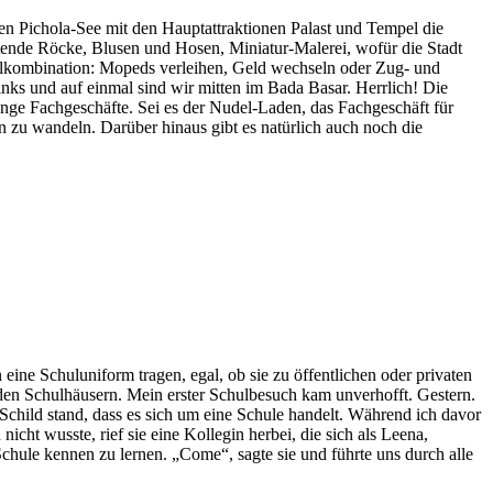
den Pichola-See mit den Hauptattraktionen Palast und Tempel die
tende Röcke, Blusen und Hosen, Miniatur-Malerei, wofür die Stadt
ialkombination: Mopeds verleihen, Geld wechseln oder Zug- und
nks und auf einmal sind wir mitten im Bada Basar. Herrlich! Die
enge Fachgeschäfte. Sei es der Nudel-Laden, das Fachgeschäft für
n zu wandeln. Darüber hinaus gibt es natürlich auch noch die
n eine Schuluniform tragen, egal, ob sie zu öffentlichen oder privaten
 den Schulhäusern. Mein erster Schulbesuch kam unverhofft. Gestern.
child stand, dass es sich um eine Schule handelt. Während ich davor
ht wusste, rief sie eine Kollegin herbei, die sich als Leena,
e Schule kennen zu lernen. „Come“, sagte sie und führte uns durch alle