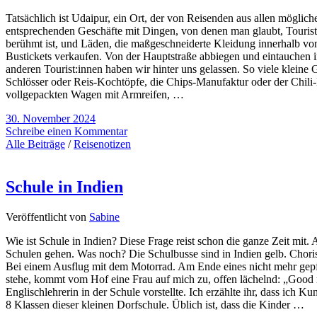
Tatsächlich ist Udaipur, ein Ort, der von Reisenden aus allen möglic
entsprechenden Geschäfte mit Dingen, von denen man glaubt, Tourist
berühmt ist, und Läden, die maßgeschneiderte Kleidung innerhalb vo
Bustickets verkaufen. Von der Hauptstraße abbiegen und eintauchen i
anderen Tourist:innen haben wir hinter uns gelassen. So viele kleine
Schlösser oder Reis-Kochtöpfe, die Chips-Manufaktur oder der Chili-
vollgepackten Wagen mit Armreifen, …
30. November 2024
Schreibe einen Kommentar
Alle Beiträge
/
Reisenotizen
Schule in Indien
Veröffentlicht von
Sabine
Wie ist Schule in Indien? Diese Frage reist schon die ganze Zeit mit. 
Schulen gehen. Was noch? Die Schulbusse sind in Indien gelb. Choris
Bei einem Ausflug mit dem Motorrad. Am Ende eines nicht mehr gepfl
stehe, kommt vom Hof eine Frau auf mich zu, offen lächelnd: „Good mo
Englischlehrerin in der Schule vorstellte. Ich erzählte ihr, dass ich K
8 Klassen dieser kleinen Dorfschule. Üblich ist, dass die Kinder …