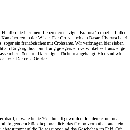
e/r Hindi sollte in seinem Leben den einzigen Brahma Tempel in Indien
nd Kameltouren in der Wüste. Der Ort ist auch ein Basar. Überraschend
sogar ein französisches mit Croissants. Wir verbringen hier sieben
steht am Eingang, hoch am Hang gelegen, ein verwinkeltes Haus, enge
sse mit schönen und kitschigen Tüchern abgehängt. Hier sind wir
ssen wir. Der erste Ort der …
nhard, er wäre heute 76 Jahre alt geworden. Ich denke an ihn als
t folgendem Stück beginnen ließ, das für ihn vermutlich auch ein
au abgestimmt auf die Reisegruppe und das Geschehen im Feld. Oft